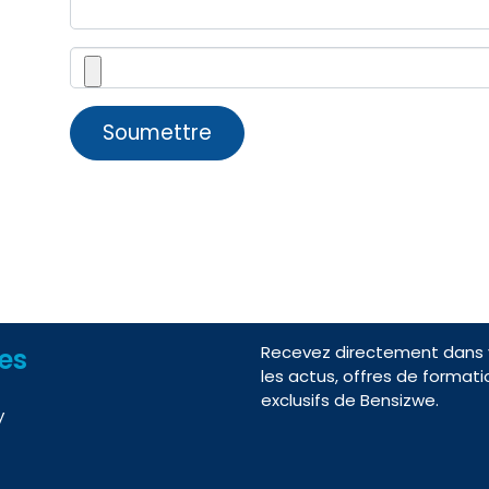
Soumettre
Recevez directement dans v
nes
les actus, offres de formati
exclusifs de Bensizwe.
y