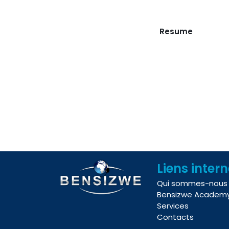
Resume
Liens inter
Qui sommes-nous
Bensizwe Academ
Services
Contacts